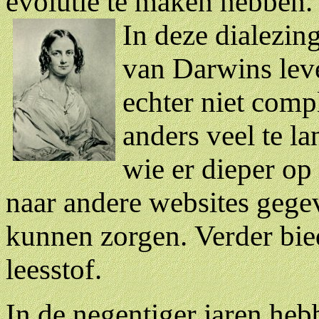
evolutie te maken hebben.
In deze dialezin
van Darwins leve
echter niet comp
anders veel te l
wie er dieper op 
naar andere websites gegev
kunnen zorgen.
Verder bie
leesstof.
In de negentiger jaren heb