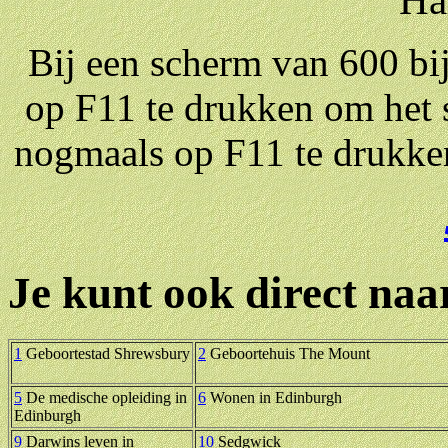
Ha
Bij een scherm van 600 bij
op F11 te drukken om het 
nogmaals op F11 te drukken
Je
kunt ook direct naa
1
Geboortestad Shrewsbury
2
Geboortehuis The Mount
5
De medische opleiding in
6
Wonen in Edinburgh
Edinburgh
9
Darwins leven in
10
Sedgwick