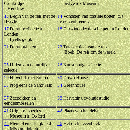
Cambridge
Sedgwick Museum
Henslow
13
Begin van de reis met de
14
Vondsten van fossiele botten, o.a.
Beagle
de reuzenluiaard.
17
Darwincollectie in
18
Darwincollectie schelpen in Londen
Londen
Lyells gelijk
21
Darwinvinken
22
Tweede deel van de reis
Boek: De reis om de wereld
25
Uitleg van natuurlijke
26
Kunstmatige selectie
selectie
29
Huwelijk met Emma
30
Down House
33
Nog eens de Sandwalk
34
Greenhouse
37
Zeepokken en
38
Hervatting evolutiestudie
eendenmosselen
41
Origin of species
42
Plaats van het debat
Museum in Oxford
45
Mendel en erfelijkheid
46
Het orchideeënboek
Missing link: de