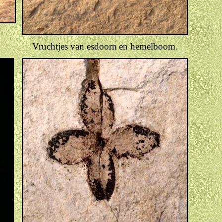
Vruchtjes van esdoorn
en hemelboom
.