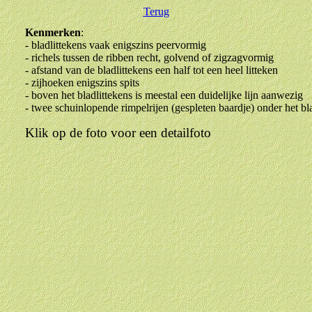
Terug
Kenmerken
:
- bladlittekens vaak enigszins peervormig
- richels tussen de ribben recht, golvend of zigzagvormig
- afstand van de bladlittekens een half tot een heel litteken
- zijhoeken enigszins spits
- boven het bladlittekens is meestal een duidelijke lijn aanwezig
- twee schuinlopende rimpelrijen (gespleten baardje) onder het bla
Klik op de foto voor een detailfoto