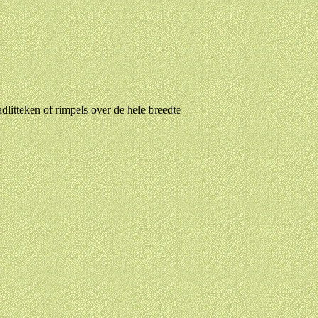
dlitteken of rimpels over de hele breedte