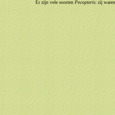
Er zijn vele soorten
Pecopteris
: zij ware