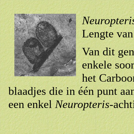
Neuropter
Lengte van
Van dit ge
enkele soo
het Carboo
blaadjes die in één punt aa
een enkel
Neuropteris
-acht