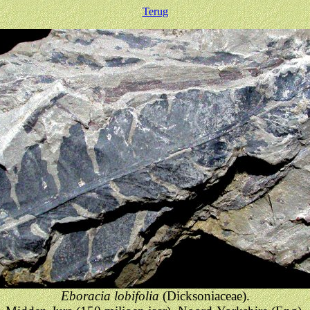
Terug
Eboracia lobifolia
(Dicksoniaceae).